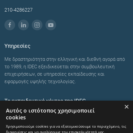
210-4286227
Υπηρεσίες
Με δραστηριότητα στην ελληνική και διεθνή αγορά από
το 1989, η IDEC εξειδικεύεται στην συμβουλευτική
επιχειρήσεων, σε υπηρεσίες εκπαίδευσης και
εφαρμογές υψηλής τεχνολογίας.
Το εκπαιδευτικό κέντρο της IDEC
×
Αυτός ο ιστότοπος χρησιμοποιεί
Ευρωπαϊκά εκπαιδευτικά προγράμματα
cookies
E-Learning και Mixed
Χρησιμοποιούμε cookies για να εξατομικεύσουμε το περιεχόμενο, τις
Ενδοεταιρικά σεμινάρια
διαφημίσεις και να αναλύσουμε την επισκεψιμότητά μας.