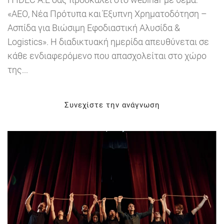
«ΑΕΟ, Νέα Πρότυπα και Έξυπνη Χρηματοδότηση –
Ασπίδα για Βιώσιμη Εφοδιαστική Αλυσίδα &
Logistics». Η διαδικτυακή ημερίδα απευθύνεται σε
κάθε ενδιαφερόμενο που απασχολείται στο χώρο
της...
Συνεχίστε την ανάγνωση