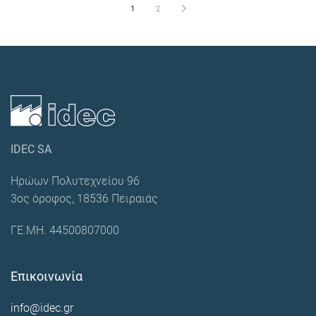
1
2
IDEC SA
Ηρώων Πολυτεχνείου 96
3ος όροφος, 18536 Πειραιάς
ΓΕ.ΜΗ. 44500807000
Επικοινωνία
info@idec.gr