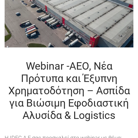
Webinar -ΑΕΟ, Νέα
Πρότυπα και Έξυπνη
Χρηματοδότηση – Ασπίδα
για Βιώσιμη Εφοδιαστική
Αλυσίδα & Logistics
Η IDEC A.E σας προσκαλεί στο webinar με θέμα: