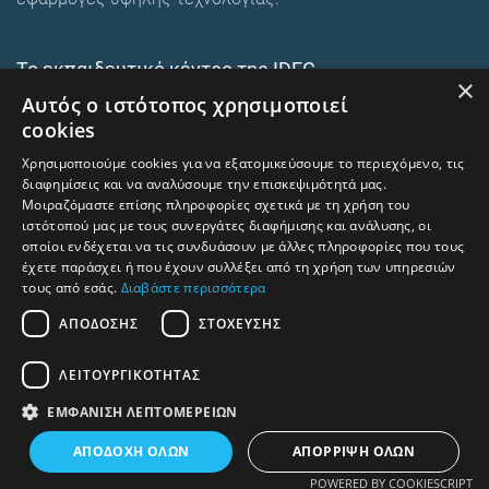
Το εκπαιδευτικό κέντρο της IDEC
×
Αυτός ο ιστότοπος χρησιμοποιεί
Ευρωπαϊκά εκπαιδευτικά προγράμματα
cookies
E-Learning και Mixed
Χρησιμοποιούμε cookies για να εξατομικεύσουμε το περιεχόμενο, τις
Ενδοεταιρικά σεμινάρια
διαφημίσεις και να αναλύσουμε την επισκεψιμότητά μας.
Μοιραζόμαστε επίσης πληροφορίες σχετικά με τη χρήση του
ιστότοπού μας με τους συνεργάτες διαφήμισης και ανάλυσης, οι
οποίοι ενδέχεται να τις συνδυάσουν με άλλες πληροφορίες που τους
trainingcentre.gr
έχετε παράσχει ή που έχουν συλλέξει από τη χρήση των υπηρεσιών
τους από εσάς.
Διαβάστε περισσότερα
Όροι χρήσης – Προστασία προσωπικών δεδομένων
ΑΠΌΔΟΣΗΣ
ΣΤΌΧΕΥΣΗΣ
Human Rights and Labour Policy
ΛΕΙΤΟΥΡΓΙΚΌΤΗΤΑΣ
⇧
Επιστροφή στην αρχή
ΕΜΦΆΝΙΣΗ ΛΕΠΤΟΜΕΡΕΙΏΝ
ΑΠΟΔΟΧΉ ΌΛΩΝ
ΑΠΌΡΡΙΨΗ ΌΛΩΝ
POWERED BY COOKIESCRIPT