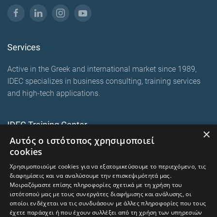
Services
Active in the Greek and international market since 1989,
IDEC specializes in business consulting, training services
and high-tech applications.
IDEC Training Center
×
Αυτός ο ιστότοπος χρησιμοποιεί
European training programmes
cookies
E-Learning and Mixed
Χρησιμοποιούμε cookies για να εξατομικεύσουμε το περιεχόμενο, τις
On-premise corporate seminars
διαφημίσεις και να αναλύσουμε την επισκεψιμότητά μας.
Μοιραζόμαστε επίσης πληροφορίες σχετικά με τη χρήση του
ιστότοπού μας με τους συνεργάτες διαφήμισης και ανάλυσης, οι
οποίοι ενδέχεται να τις συνδυάσουν με άλλες πληροφορίες που τους
trainingcentre.gr
έχετε παράσχει ή που έχουν συλλέξει από τη χρήση των υπηρεσιών