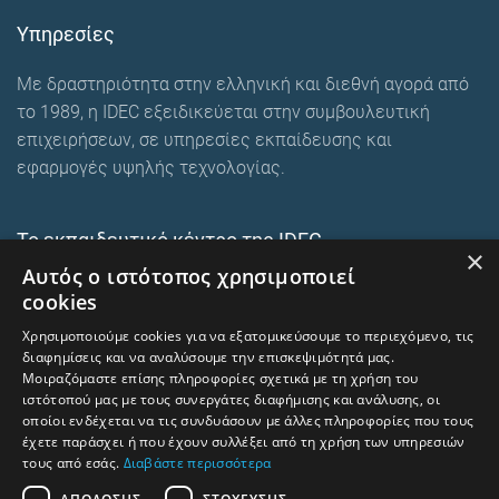
Υπηρεσίες
Με δραστηριότητα στην ελληνική και διεθνή αγορά από
το 1989, η IDEC εξειδικεύεται στην συμβουλευτική
επιχειρήσεων, σε υπηρεσίες εκπαίδευσης και
εφαρμογές υψηλής τεχνολογίας.
Το εκπαιδευτικό κέντρο της IDEC
×
Αυτός ο ιστότοπος χρησιμοποιεί
Ευρωπαϊκά εκπαιδευτικά προγράμματα
cookies
E-Learning και Mixed
Χρησιμοποιούμε cookies για να εξατομικεύσουμε το περιεχόμενο, τις
Ενδοεταιρικά σεμινάρια
διαφημίσεις και να αναλύσουμε την επισκεψιμότητά μας.
Μοιραζόμαστε επίσης πληροφορίες σχετικά με τη χρήση του
ιστότοπού μας με τους συνεργάτες διαφήμισης και ανάλυσης, οι
οποίοι ενδέχεται να τις συνδυάσουν με άλλες πληροφορίες που τους
trainingcentre.gr
έχετε παράσχει ή που έχουν συλλέξει από τη χρήση των υπηρεσιών
τους από εσάς.
Διαβάστε περισσότερα
Όροι χρήσης – Προστασία προσωπικών δεδομένων