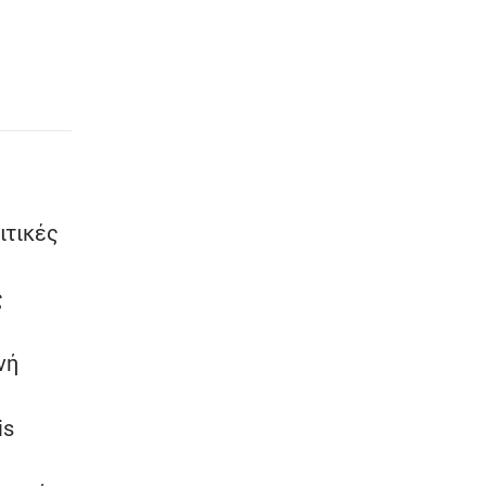
ιτικές
ς
νή
is