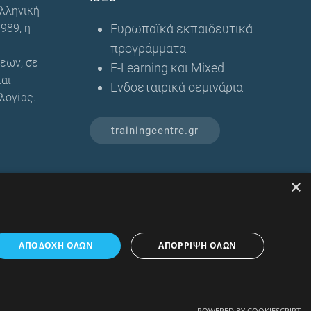
λληνική
989, η
Ευρωπαϊκά εκπαιδευτικά
προγράμματα
εων, σε
E-Learning και Mixed
αι
Ενδοεταιρικά σεμινάρια
λογίας.
trainingcentre.gr
⇧
Επιστροφή στην αρχή
×
ΑΠΟΔΟΧΉ ΌΛΩΝ
ΑΠΌΡΡΙΨΗ ΌΛΩΝ
POWERED BY COOKIESCRIPT