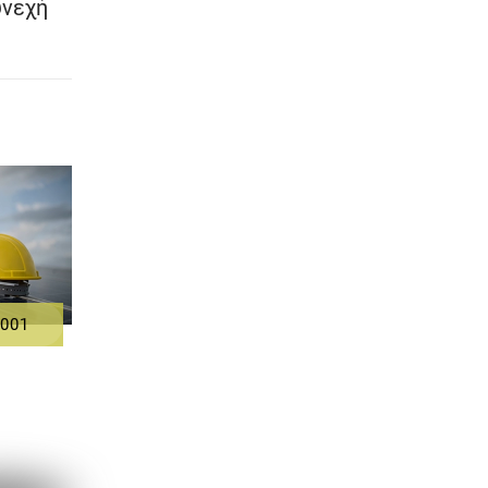
υνεχή
5001