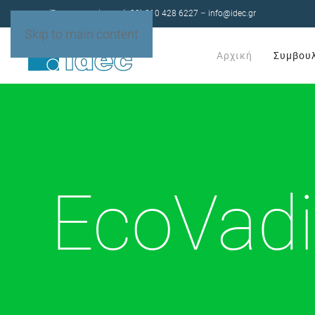
Έχετε ερωτήσεις;
(+30) 210 428 6227
–
info@idec.gr
Skip to main content
Αρχική
Συμβου
EcoVadi