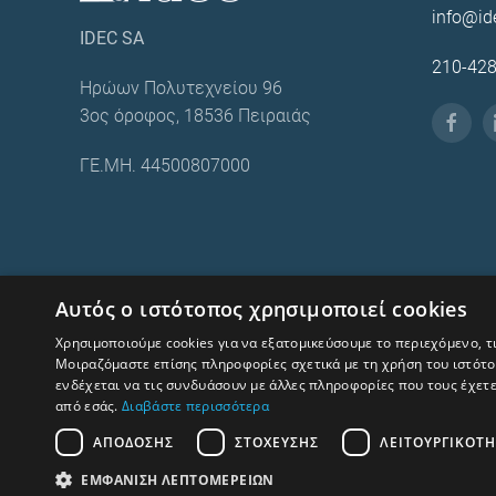
info@id
IDEC SA
210-42
Ηρώων Πολυτεχνείου 96
3ος όροφος, 18536 Πειραιάς
ΓΕ.ΜΗ. 44500807000
Όροι χρήσης – Προστασία προσωπικών δεδομένων
Αυτός ο ιστότοπος χρησιμοποιεί cookies
Human Rights and Labour Policy
Χρησιμοποιούμε cookies για να εξατομικεύσουμε το περιεχόμενο, τ
Μοιραζόμαστε επίσης πληροφορίες σχετικά με τη χρήση του ιστότοπ
ενδέχεται να τις συνδυάσουν με άλλες πληροφορίες που τους έχετ
από εσάς.
Διαβάστε περισσότερα
ΑΠΌΔΟΣΗΣ
ΣΤΌΧΕΥΣΗΣ
ΛΕΙΤΟΥΡΓΙΚΌΤ
ΕΜΦΆΝΙΣΗ ΛΕΠΤΟΜΕΡΕΙΏΝ