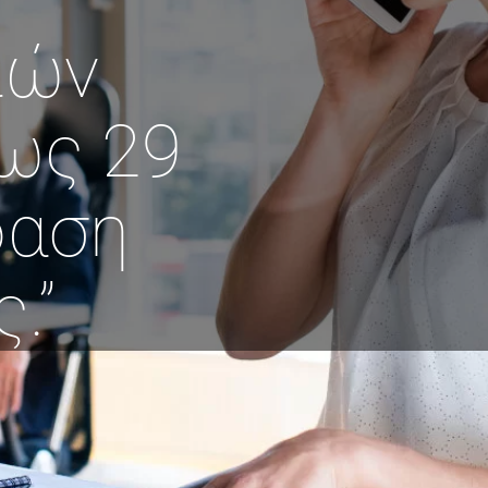
ιών
έως 29
φαση
.”