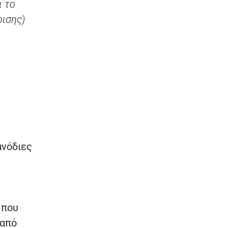
ι το
ρισης)
ανόδιες
 που
 από