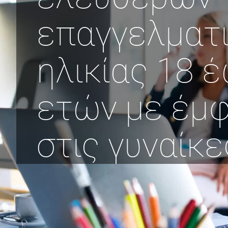
επαγγελματ
ηλικίας 18 
ετών με έμ
στις γυναίκες