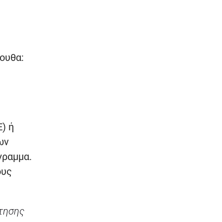
ουθα:
) ή
ων
γραμμα.
ους
τησης