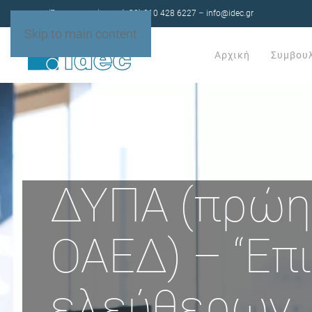
Έχετε ερωτήσεις;
(+30) 210 428 6227
–
info@idec.gr
Skip to main content
Αρχική
Συμβου
ΔΥΠΑ (πρώη
ΟΑΕΔ) – “Επ
ελεύθερων