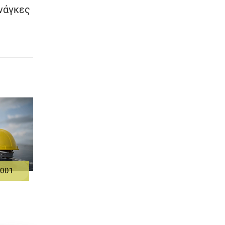
νάγκες
5001