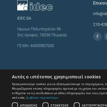
Επικοι
info@id
IDEC SA
210-42
Ηρώων Πολυτεχνείου 96
3ος όροφος, 18536 Πειραιάς
ΓΕ.ΜΗ. 44500807000
Όροι χρήσης – Προστασία προσωπικών δεδομένων
Αυτός ο ιστότοπος χρησιμοποιεί cookies
Human Rights and Labour Policy
Χρησιμοποιούμε cookies για να εξατομικεύσουμε το περιεχόμενο, τ
Μοιραζόμαστε επίσης πληροφορίες σχετικά με τη χρήση του ιστότοπ
ενδέχεται να τις συνδυάσουν με άλλες πληροφορίες που τους έχετ
από εσάς.
Διαβάστε περισσότερα
ΑΠΌΔΟΣΗΣ
ΣΤΌΧΕΥΣΗΣ
ΛΕΙΤΟΥΡΓΙΚΌΤ