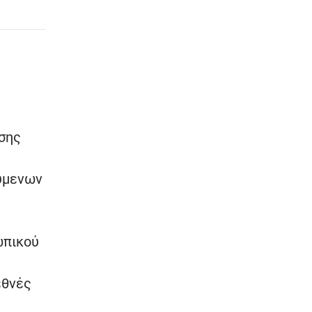
σης
ούμενων
ωπικού
εθνές