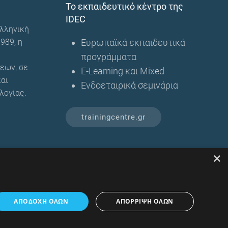
Το εκπαιδευτικό κέντρο της
IDEC
λληνική
989, η
Ευρωπαϊκά εκπαιδευτικά
προγράμματα
εων, σε
E-Learning και Mixed
αι
Ενδοεταιρικά σεμινάρια
λογίας.
trainingcentre.gr
⇧
Επιστροφή στην αρχή
×
ΑΠΟΔΟΧΉ ΌΛΩΝ
ΑΠΌΡΡΙΨΗ ΌΛΩΝ