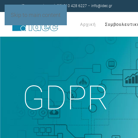
Έχετε ερωτήσεις;
(+30) 210 428 6227
–
info@idec.gr
Skip to main content
Αρχική
Συμβουλευτικ
GDPR