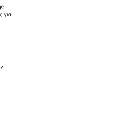
ης
ς για
ων