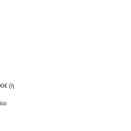
0€ (ή
διο