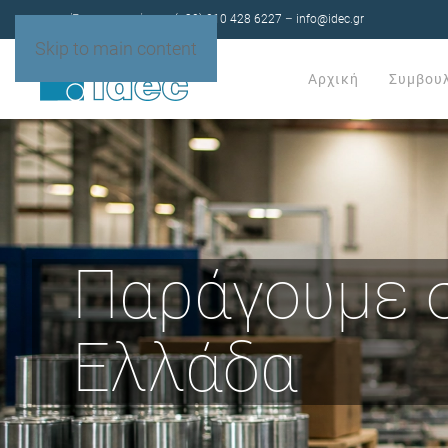
Έχετε ερωτήσεις;
(+30) 210 428 6227
–
info@idec.gr
Skip to main content
Αρχική
Συμβου
Παράγουμε 
Ελλάδα