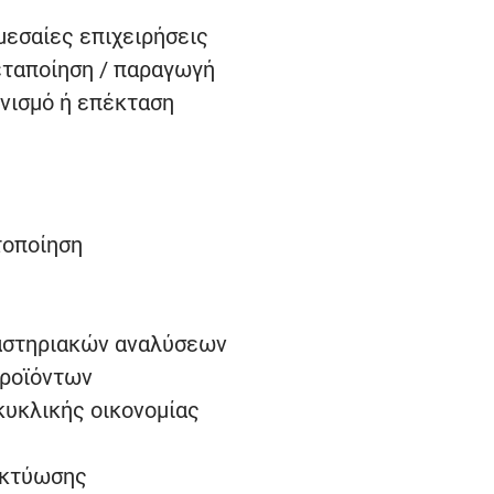
μεσαίες επιχειρήσεις
εταποίηση / παραγωγή
νισμό ή επέκταση
τοποίηση
αστηριακών αναλύσεων
προϊόντων
κυκλικής οικονομίας
ικτύωσης