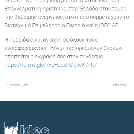
SECOVE
για τη δημιουργία του πρώτου κέντρου
Επαγγελματική Αριστείας στην Ελλάδα στον τομέα
της βιώσιμης ενέργειας, στο οποίο συμμετέχουν το
Βιοτεχνικό Επιμελητήριο Πειραιά και η IDEC AE.
Η ημερίδα είναι ανοιχτή σε όλους τους
ενδιαφερόμενους. Λόγω περιορισμένων θέσεων
απαιτείται η εγγραφή σας στον σύνδεσμο:
https://forms.gle/7xeFUcxHDbjwK7Ht7
Προηγούμενη
Επόμενη