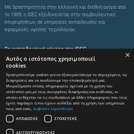
Με δραστηριότητα στην ελληνική και διεθνή αγορά από
το 1989, η IDEC εξειδικεύεται στην συμβουλευτική
επιχειρήσεων, σε υπηρεσίες εκπαίδευσης και
εφαρμογές υψηλής τεχνολογίας.
Το εκπαιδευτικό κέντρο της IDEC
×
Αυτός ο ιστότοπος χρησιμοποιεί
Ευρωπαϊκά εκπαιδευτικά προγράμματα
cookies
E-Learning και Mixed
Χρησιμοποιούμε cookies για να εξατομικεύσουμε το περιεχόμενο, τις
Ενδοεταιρικά σεμινάρια
διαφημίσεις και να αναλύσουμε την επισκεψιμότητά μας.
Μοιραζόμαστε επίσης πληροφορίες σχετικά με τη χρήση του
ιστότοπού μας με τους συνεργάτες διαφήμισης και ανάλυσης, οι
οποίοι ενδέχεται να τις συνδυάσουν με άλλες πληροφορίες που τους
trainingcentre.gr
έχετε παράσχει ή που έχουν συλλέξει από τη χρήση των υπηρεσιών
τους από εσάς.
Διαβάστε περισσότερα
Όροι χρήσης – Προστασία προσωπικών δεδομένων
ΑΠΌΔΟΣΗΣ
ΣΤΌΧΕΥΣΗΣ
Human Rights and Labour Policy
ΛΕΙΤΟΥΡΓΙΚΌΤΗΤΑΣ