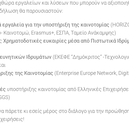
ηθώρα εργαλείων και λύσεων που μπορούν να αξιοποιηθ
κδήλωση θα παρουσιαστούν:
 εργαλεία
για την υποστήριξη της καινοτομίας
(HORIZ
ώ- Καινοτομώ, Erasmus+, ΕΣΠΑ, Ταμείο Ανάκαμψης)
ες
Χρηματοδοτικές ευκαιρίες μέσα από Πιστωτικά Ιδρύ
ρευνητικών Ιδρυμάτων
(ΕΚΕΦΕ “Δημόκριτος” -Τεχνολογ
και
ριξης της Καινοτομίας
(Enterprise Europe Network, Digi
κές
υποστήριξης καινοτομίας από Ελληνικές Επιχειρήσει
IGGS)
 να πάρετε κι εσείς μέρος στο διάλογο για την προώθησ
ιχειρήσεις!