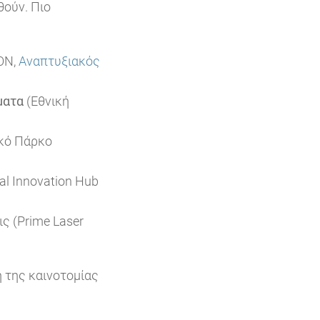
ούν. Πιο
ON,
Αναπτυξιακός
ματα
(Εθνική
ικό Πάρκο
tal Innovation Hub
ς (Prime Laser
η της καινοτομίας