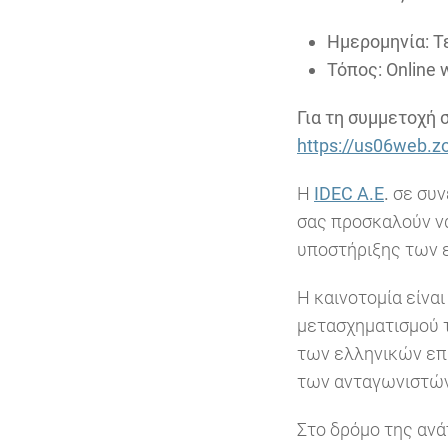
Ημερομηνία: Τ
Τόπος: Οnline 
Για τη συμμετοχή 
https://us06web.
Η
IDEC Α.Ε
.
σε συν
σας προσκαλούν να
υποστήριξης των 
Η καινοτομία είνα
μετασχηματισμού 
των ελληνικών επ
των ανταγωνιστώ
Στο δρόμο της ανά