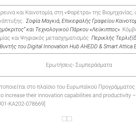
ρευνα και Καινοτομία, στη «Φαρέτρα» της Βιομηχανίας
νάπτυξης.
Σοφία Μαγκιά, Επικεφαλής Γραφείου Καινοτο
ημόκριτος”
και Τεχνολογικού Πάρκου «Λεύκιππος»
Κόμβο
μίας και Ψηφιακός μετασχηματισμός
Περικλής Τερλιξί
θυντής του
Digital Innovation Hub AHEDD & Smart Attica
Ερωτήσεις- Συμπεράσματα
τοποιείται στο πλαίσιο του Ευρωπαϊκού Προγράμματος 
 increase their innovation capabilities and productivity –
U01-KA202-078669]
.