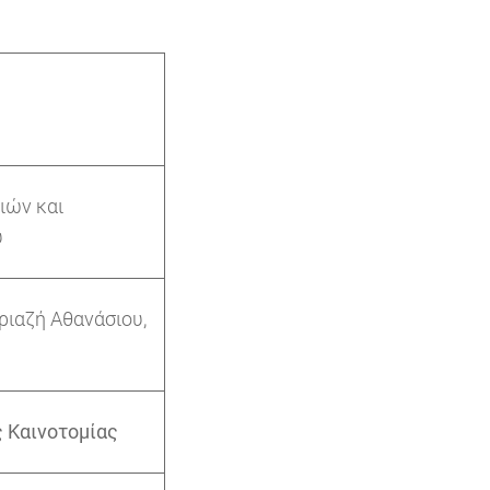
ιών και
υ
ριαζή Αθανάσιου,
 Καινοτομίας