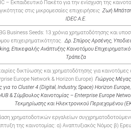
IC – Εκπαιδευτικό Πακέτο για την ενίσχυση της καινοτο
ικότητας στις μικρομεσαίες επιχειρήσεις
Ζωή
Μπάτσ
IDEC A.E
.
G Business Seeds: 13 χρόνια χρηματοδότησης και υποσ
όμου επιχειρηματικότητας.
Δρ. Σπύρος Αρσένης, Υποδιε
king,
Επικεφαλής Ανάπτυξης Καινοτόμου Επιχειρηματικό
Τράπεζα
αιρίες δικτύωσης και χρηματοδότησης για καινοτόμες 
rprise Europe Network & Horizon Europe)
Γιώργος
Μέγας
ς
για
το
Cluster
4 (
Digital
,
Industry
,
Space
)
Horizon
Europe
HUB
&
Σύμβουλος
Καινοτομίας
–
Enterprise
Europe
Netwo
Τεκμηρίωσης και Ηλεκτρονικού Περιεχομένου (Ε
αση χρηματοδοτικών εργαλείων συγχρηματοδοτούμενω
άπτυξη της καινοτομίας: α) Αναπτυξιακός Νόμος β) Ερ