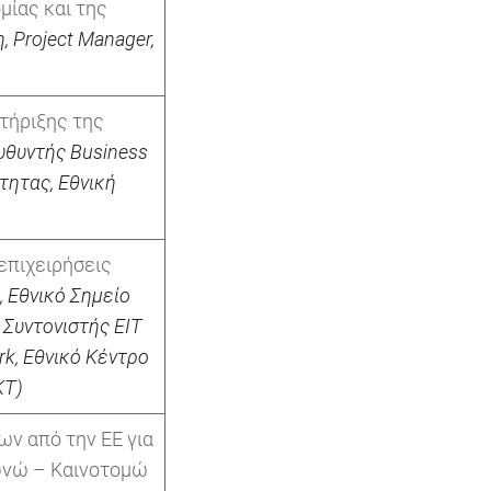
μίας και της
η
, Project Manager,
τήριξης της
υθυντής Business
τητας, Εθνική
επιχειρήσεις
,
Εθνικό
Σημείο
,
Συντονιστής
EIT
rk
,
Εθνικό Κέντρο
ΚΤ)
ν από την ΕΕ για
ευνώ – Καινοτομώ