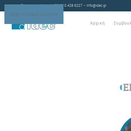
Έχετε ερωτήσεις;
(+30) 210 428 6227
–
info@idec.gr
Skip to main content
Αρχική
Συμβου