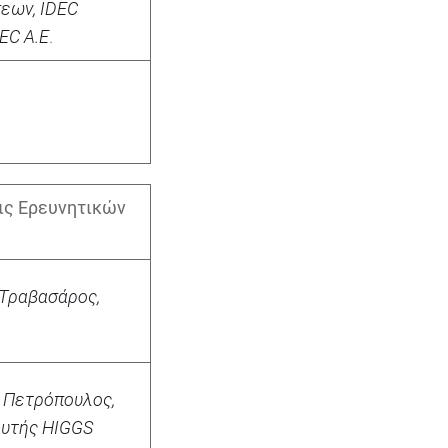
σεων,
IDEC
EC A.E
.
ις Ερευνητικών
Τραβασάρος
,
 Πετρόπουλος,
ρυτής HIGGS