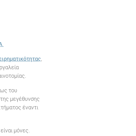
AA
ειρηματικότητας
,
εργαλεία
αινοτομίας.
πως του
 της μεγέθυνσης
κτήματος έναντι
είναι μόνες.