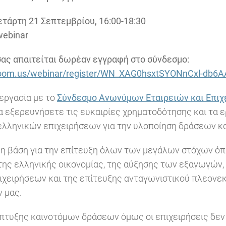
ετάρτη 21 Σεπτεμβρίου, 16:00-18:30
webinar
σας απαιτείται δωρέαν εγγραφή στο σύνδεσμο:
zoom.us/webinar/register/WN_XAG0hsxtSYONnCxl-db6
εργασία με το
Σύνδεσμο Ανωνύμων Εταιρειών και Επιχ
 εξερευνήσετε τις ευκαιρίες χρηματοδότησης και τα 
ελληνικών επιχειρήσεων για την υλοποίηση δράσεων κ
ι η βάση για την επίτευξη όλων των μεγάλων στόχων ό
της ελληνικής οικονομίας, της αύξησης των εξαγωγών,
ιχειρήσεων και της επίτευξης ανταγωνιστικού πλεονε
ν μας.
πτυξης καινοτόμων δράσεων όμως οι επιχειρήσεις δεν 