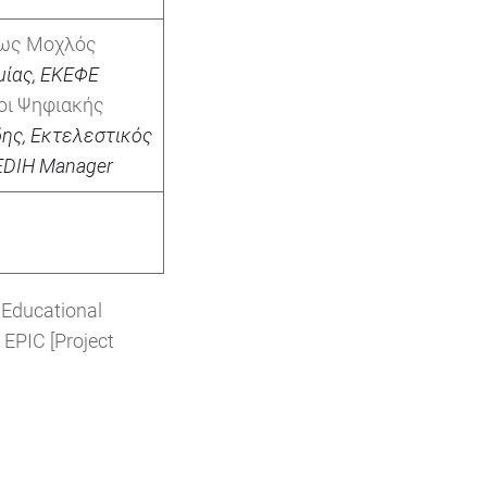
, ως Μοχλός
μίας, ΕΚΕΦΕ
ι Ψηφιακής
δης
,
Εκτελεστικός
 EDIH Manager
Educational
 EPIC [Project