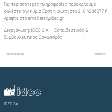
Για περισσότερες πληροφορίες παρακαλούμε
καλέστε την κυρία Έρση Νιαώτη στο 210 4286277 ή
γράψτε στο email ersi@idec.gr
Διοργάνωση: IDEC S.A. – Εκπαιδευτικός &
Συμβουλευτικός Οργανισμός
Προηγούμενη
Επόμενη
IDEC SA