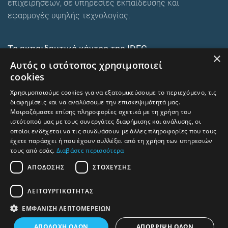
επιχειρήσεων, σε υπηρεσίες εκπαίδευσης και
εφαρμογές υψηλής τεχνολογίας.
Το εκπαιδευτικό κέντρο της IDEC
×
Αυτός ο ιστότοπος χρησιμοποιεί
Ευρωπαϊκά εκπαιδευτικά προγράμματα
cookies
E-Learning και Mixed
Χρησιμοποιούμε cookies για να εξατομικεύσουμε το περιεχόμενο, τις
Ενδοεταιρικά σεμινάρια
διαφημίσεις και να αναλύσουμε την επισκεψιμότητά μας.
Μοιραζόμαστε επίσης πληροφορίες σχετικά με τη χρήση του
ιστότοπού μας με τους συνεργάτες διαφήμισης και ανάλυσης, οι
οποίοι ενδέχεται να τις συνδυάσουν με άλλες πληροφορίες που τους
trainingcentre.gr
έχετε παράσχει ή που έχουν συλλέξει από τη χρήση των υπηρεσιών
τους από εσάς.
Διαβάστε περισσότερα
Όροι χρήσης – Προστασία προσωπικών δεδομένων
ΑΠΌΔΟΣΗΣ
ΣΤΌΧΕΥΣΗΣ
Human Rights and Labour Policy
ΛΕΙΤΟΥΡΓΙΚΌΤΗΤΑΣ
⇧
Επιστροφή στην αρχή
ΕΜΦΆΝΙΣΗ ΛΕΠΤΟΜΕΡΕΙΏΝ
ΑΠΟΔΟΧΉ ΌΛΩΝ
ΑΠΌΡΡΙΨΗ ΌΛΩΝ