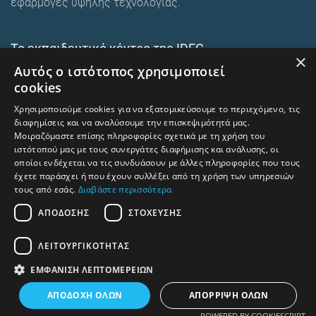
εφαρμογές υψηλής τεχνολογίας.
Το εκπαιδευτικό κέντρο της IDEC
×
Αυτός ο ιστότοπος χρησιμοποιεί
Ευρωπαϊκά εκπαιδευτικά προγράμματα
cookies
E-Learning και Mixed
Χρησιμοποιούμε cookies για να εξατομικεύσουμε το περιεχόμενο, τις
Ενδοεταιρικά σεμινάρια
διαφημίσεις και να αναλύσουμε την επισκεψιμότητά μας.
Μοιραζόμαστε επίσης πληροφορίες σχετικά με τη χρήση του
ιστότοπού μας με τους συνεργάτες διαφήμισης και ανάλυσης, οι
οποίοι ενδέχεται να τις συνδυάσουν με άλλες πληροφορίες που τους
trainingcentre.gr
έχετε παράσχει ή που έχουν συλλέξει από τη χρήση των υπηρεσιών
τους από εσάς.
Διαβάστε περισσότερα
Όροι χρήσης – Προστασία προσωπικών δεδομένων
ΑΠΌΔΟΣΗΣ
ΣΤΌΧΕΥΣΗΣ
Human Rights and Labour Policy
ΛΕΙΤΟΥΡΓΙΚΌΤΗΤΑΣ
⇧
Επιστροφή στην αρχή
ΕΜΦΆΝΙΣΗ ΛΕΠΤΟΜΕΡΕΙΏΝ
ΑΠΟΔΟΧΉ ΌΛΩΝ
ΑΠΌΡΡΙΨΗ ΌΛΩΝ
POWERED BY COOKIESCRIPT